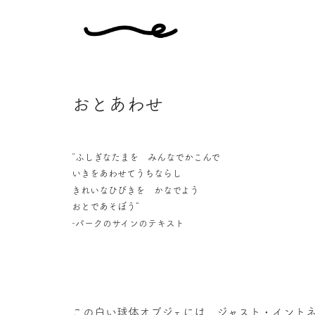
おとあわせ
“ふしぎなたまを みんなでかこんで
いきをあわせてうちならし
きれいなひびきを かなでよう
おとであそぼう”
-パークのサインのテキスト
この白い球体オブジェには、ジャスト・イント