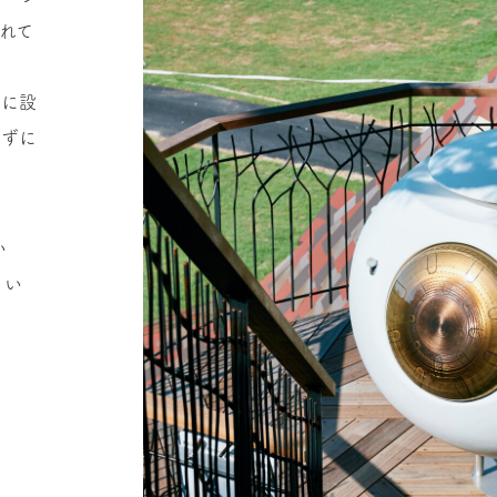
れて
うに設
せずに
い
さい