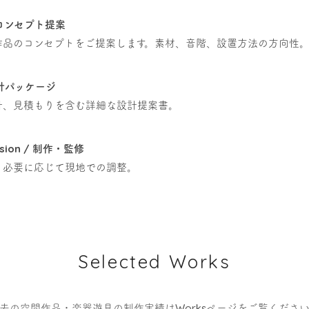
l / コンセプト提案
作品のコンセプトをご提案します。素材、音階、設置方法の方向性
/ 設計パッケージ
計、見積もりを含む詳細な設計提案書。
rvision / 制作・監修
。必要に応じて現地での調整。
Selected Works
去の空間作品・楽器遊具の制作実績はWorksページをご覧くださ