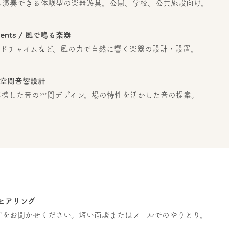
も演奏できる体験型の楽器遊具。公園、学校、公共施設向け。
ruments / 風で鳴る楽器
ンドチャイムなど、風の力で自然に響く楽器の設計・設置。
n / 空間音響設計
連携した音の空間デザイン。場の特性を活かした音の提案。
n / ヒアリング
望をお聞かせください。短い面談またはメールでのやりとり。