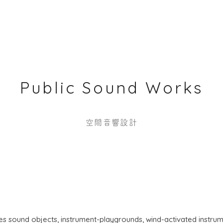
Public Sound Works
空間音響設計
es sound objects, instrument-playgrounds, wind-activated instru