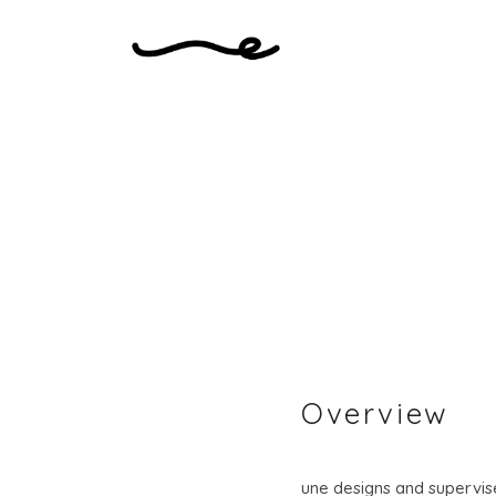
Overview
une designs and supervis