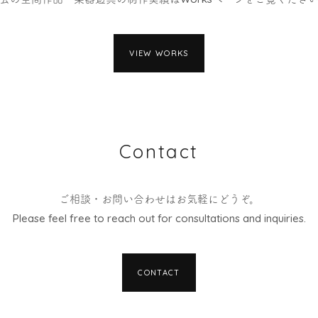
VIEW WORKS
Contact
ご相談・お問い合わせはお気軽にどうぞ。
Please feel free to reach out for consultations and inquiries.
CONTACT