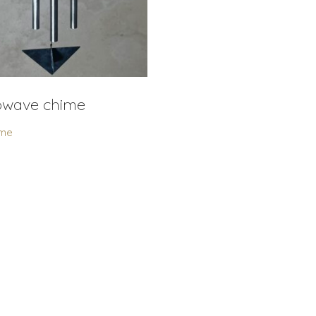
wave chime
ime