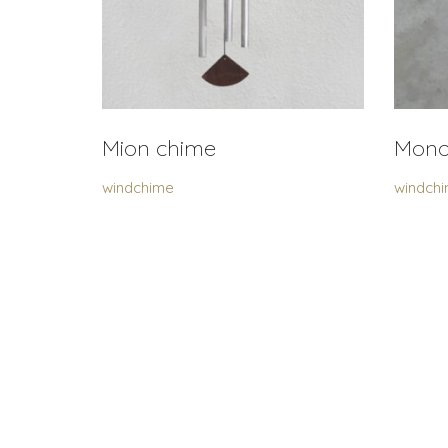
Mion chime
Mono
windchime
windch