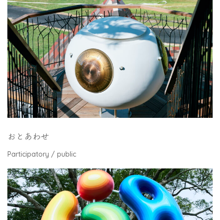
おとあわせ
Participatory / public